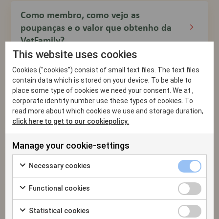
Como membro, como vejo as
poupanças e o valor que obtenho da
VetFamily?
This website uses cookies
Cookies ("cookies") consist of small text files. The text files
Quanto custa tornar-se membro?
contain data which is stored on your device. To be able to
place some type of cookies we need your consent. We at ,
corporate identity number use these types of cookies. To
read more about which cookies we use and storage duration,
Como me torno membro?
click here to get to our cookiepolicy.
Manage your cookie-settings
O que acontece se eu sair?
Necessary cookies
O que significa ter acesso aos serviços
Functional cookies
e condições de fornecedores da
Statistical cookies
VetFamily?